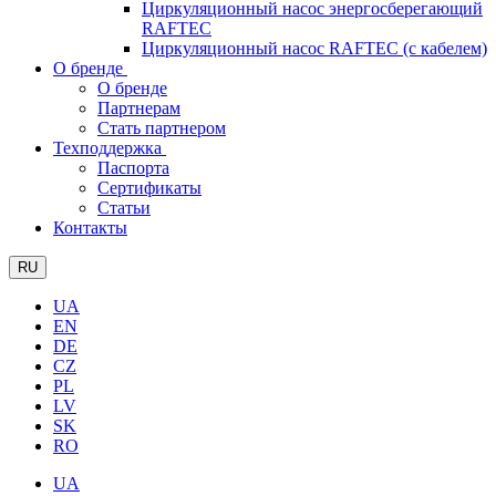
Циркуляционный насос энергосберегающий
RAFTEC
Циркуляционный насос RAFTEC (с кабелем)
О бренде
О бренде
Партнерам
Стать партнером
Техподдержка
Паспорта
Сертификаты
Статьи
Контакты
RU
UA
EN
DE
CZ
PL
LV
SK
RO
UA