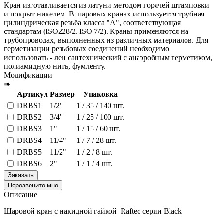
Кран изготавливается из латуни методом горячей штамповки
и покрыт никелем. В шаровых кранах используется трубная
цилиндрическая резьба класса "А", соответствующая
стандартам (ISO228/2. ISO 7/2). Краны применяются на
трубопроводах, выполненных из различных материалов. Для
герметизации резьбовых соединений необходимо
использовать - лен сантехнический с анаэробным герметиком,
полиамидную нить, фумленту.
Модификации
➠
Артикул
Размер
Упаковка
DRBS1
1/2"
1 / 35 / 140 шт.
DRBS2
3/4"
1 / 25 / 100 шт.
DRBS3
1"
1 / 15 / 60 шт.
DRBS4
11/4"
1 / 7 / 28 шт.
DRBS5
11/2"
1 / 2 / 8 шт.
DRBS6
2"
1 / 1 / 4 шт.
Заказать
Перезвоните мне
Описание
Шаровой кран с накидной гайкой Raftec серии Black