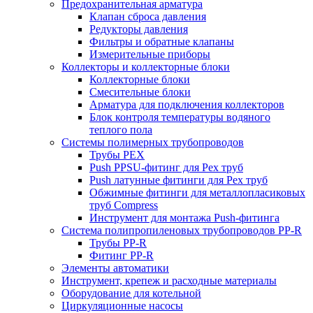
Предохранительная арматура
Клапан сброса давления
Редукторы давления
Фильтры и обратные клапаны
Измерительные приборы
Коллекторы и коллекторные блоки
Коллекторные блоки
Смесительные блоки
Арматура для подключения коллекторов
Блок контроля температуры водяного
теплого пола
Системы полимерных трубопроводов
Трубы PEX
Push PPSU-фитинг для Pex труб
Push латунные фитинги для Pex труб
Обжимные фитинги для металлопласиковых
труб Compress
Инструмент для монтажа Push-фитинга
Система полипропиленовых трубопроводов PP-R
Трубы PP-R
Фитинг PP-R
Элементы автоматики
Инструмент, крепеж и расходные материалы
Оборудование для котельной
Циркуляционные насосы