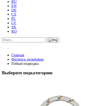
RU
EN
DE
CZ
PL
LV
SK
RO
Главная
Фитинги резьбовые
Гибкая подводка
Выберите подкатегорию