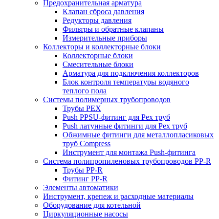
Предохранительная арматура
Клапан сброса давления
Редукторы давления
Фильтры и обратные клапаны
Измерительные приборы
Коллекторы и коллекторные блоки
Коллекторные блоки
Смесительные блоки
Арматура для подключения коллекторов
Блок контроля температуры водяного
теплого пола
Системы полимерных трубопроводов
Трубы PEX
Push PPSU-фитинг для Pex труб
Push латунные фитинги для Pex труб
Обжимные фитинги для металлопласиковых
труб Compress
Инструмент для монтажа Push-фитинга
Система полипропиленовых трубопроводов PP-R
Трубы PP-R
Фитинг PP-R
Элементы автоматики
Инструмент, крепеж и расходные материалы
Оборудование для котельной
Циркуляционные насосы