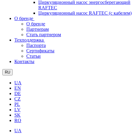
Циркуляционный насос энергосберегающий
RAFTEC
Циркуляционный насос RAFTEC (с кабелем)
О бренде
О бренде
Партнерам
Стать партнером
Техподдержка
Паспорта
Сертификаты
Статьи
Контакты
RU
UA
EN
DE
CZ
PL
LV
SK
RO
UA