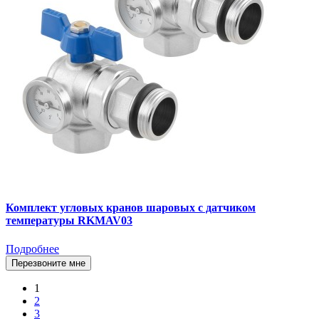
Комплект угловых кранов шаровых с датчиком
температуры RKMAV03
Подробнее
Перезвоните мне
1
2
3