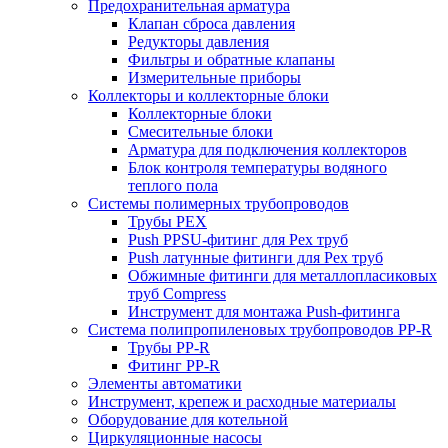
Предохранительная арматура
Клапан сброса давления
Редукторы давления
Фильтры и обратные клапаны
Измерительные приборы
Коллекторы и коллекторные блоки
Коллекторные блоки
Смесительные блоки
Арматура для подключения коллекторов
Блок контроля температуры водяного
теплого пола
Системы полимерных трубопроводов
Трубы PEX
Push PPSU-фитинг для Pex труб
Push латунные фитинги для Pex труб
Обжимные фитинги для металлопласиковых
труб Compress
Инструмент для монтажа Push-фитинга
Система полипропиленовых трубопроводов PP-R
Трубы PP-R
Фитинг PP-R
Элементы автоматики
Инструмент, крепеж и расходные материалы
Оборудование для котельной
Циркуляционные насосы