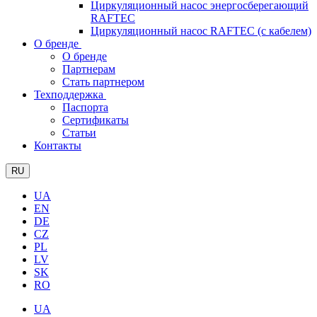
Циркуляционный насос энергосберегающий
RAFTEC
Циркуляционный насос RAFTEC (с кабелем)
О бренде
О бренде
Партнерам
Стать партнером
Техподдержка
Паспорта
Сертификаты
Статьи
Контакты
RU
UA
EN
DE
CZ
PL
LV
SK
RO
UA