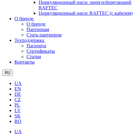
Циркуляционный насос энергосберегающий
RAFTEC
Циркуляционный насос RAFTEC (с кабелем)
О бренде
О бренде
Партнерам
Стать партнером
Техподдержка
Паспорта
Сертификаты
Статьи
Контакты
RU
UA
EN
DE
CZ
PL
LV
SK
RO
UA