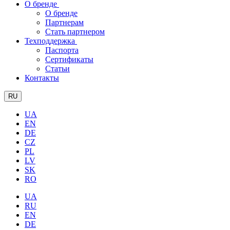
О бренде
О бренде
Партнерам
Стать партнером
Техподдержка
Паспорта
Сертификаты
Статьи
Контакты
RU
UA
EN
DE
CZ
PL
LV
SK
RO
UA
RU
EN
DE