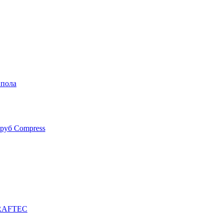
 пола
руб Compress
 RAFTEC