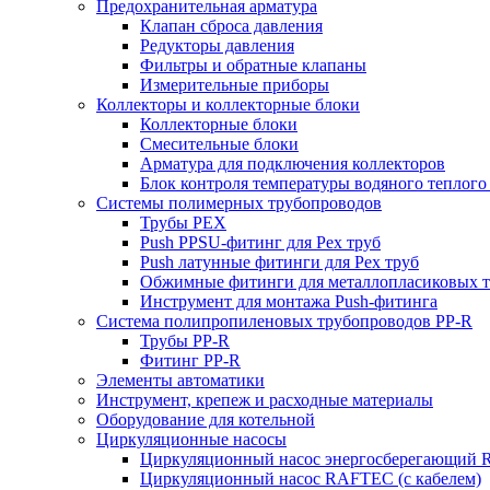
Предохранительная арматура
Клапан сброса давления
Редукторы давления
Фильтры и обратные клапаны
Измерительные приборы
Коллекторы и коллекторные блоки
Коллекторные блоки
Смесительные блоки
Арматура для подключения коллекторов
Блок контроля температуры водяного теплого
Системы полимерных трубопроводов
Трубы PEX
Push PPSU-фитинг для Pex труб
Push латунные фитинги для Pex труб
Обжимные фитинги для металлопласиковых т
Инструмент для монтажа Push-фитинга
Система полипропиленовых трубопроводов PP-R
Трубы PP-R
Фитинг PP-R
Элементы автоматики
Инструмент, крепеж и расходные материалы
Оборудование для котельной
Циркуляционные насосы
Циркуляционный насос энергосберегающий
Циркуляционный насос RAFTEC (с кабелем)