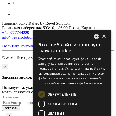
>|
Главный офис Raftec by Revel Solution:
Роганская набережная 693/10, 186 00 Прага, Карлин
+420777744229
×
info@revelsolution.com
Этот веб-сайт использует
Политика конфиденциальности
ENGLISH
файлы cookie
RUSSIAN
© 2026. Все права защищены.
Этот веб-сайт использует файлы cookie
для улучшения взаимодействия с
GERMAN
×
пользователем. Используя наш веб-сайт,
CZECH
вы соглашаетесь на использование всех
Заказать звонок
файлов cookie в соответствии с нашей
Политикой в ​​отношении файлов cookie.
Пожалуйста, укажите имя и свой номер телефона, чтобы мы
могли связаться с Вами.
ОБЯЗАТЕЛЬНЫЕ
АНАЛИТИЧЕСКИЕ
Заказать
ЦЕЛЕВЫЕ
×