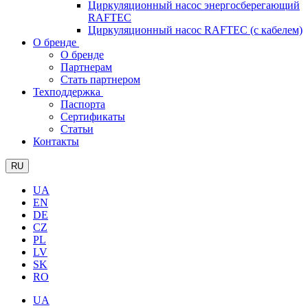
Циркуляционный насос энергосберегающий
RAFTEC
Циркуляционный насос RAFTEC (с кабелем)
О бренде
О бренде
Партнерам
Стать партнером
Техподдержка
Паспорта
Сертификаты
Статьи
Контакты
RU
UA
EN
DE
CZ
PL
LV
SK
RO
UA