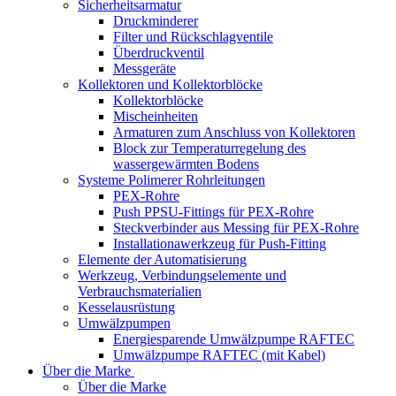
Sicherheitsarmatur
Druckminderer
Filter und Rückschlagventile
Überdruckventil
Messgeräte
Kollektoren und Kollektorblöcke
Kollektorblöcke
Mischeinheiten
Armaturen zum Anschluss von Kollektoren
Block zur Temperaturregelung des
wassergewärmten Bodens
Systeme Polimerer Rohrleitungen
PEX-Rohre
Push PPSU-Fittings für PEX-Rohre
Steckverbinder aus Messing für PEX-Rohre
Installationawerkzeug für Push-Fitting
Elemente der Automatisierung
Werkzeug, Verbindungselemente und
Verbrauchsmaterialien
Kesselausrüstung
Umwälzpumpen
Energiesparende Umwälzpumpe RAFTEC
Umwälzpumpe RAFTEC (mit Kabel)
Über die Marke
Über die Marke