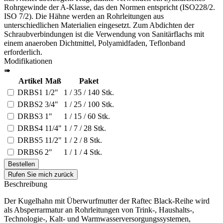
Rohrgewinde der A-Klasse, das den Normen entspricht (ISO228/2.
ISO 7/2). Die Hähne werden an Rohrleitungen aus
unterschiedlichen Materialien eingesetzt. Zum Abdichten der
Schraubverbindungen ist die Verwendung von Sanitärflachs mit
einem anaeroben Dichtmittel, Polyamidfaden, Teflonband
erforderlich.
Modifikationen
➠
Artikel
Maß
Paket
DRBS1
1/2"
1 / 35 / 140 Stk.
DRBS2
3/4"
1 / 25 / 100 Stk.
DRBS3
1"
1 / 15 / 60 Stk.
DRBS4
11/4"
1 / 7 / 28 Stk.
DRBS5
11/2"
1 / 2 / 8 Stk.
DRBS6
2"
1 / 1 / 4 Stk.
Bestellen
Rufen Sie mich zurück
Beschreibung
Der Kugelhahn mit Überwurfmutter der Raftec Black-Reihe wird
als Absperrarmatur an Rohrleitungen von Trink-, Haushalts-,
Technologie-, Kalt- und Warmwasserversorgungssystemen,