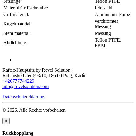
Sitzringe:
Teflon PTFE
Material Griffschraube:
Edelstahl
Griffmaterial:
Aluminium, Farbe
verchromtes
Kugelmaterial:
Messing
Stem material:
Messing
Teflon PTFE,
Abdichtung:
FKM
Raftec-Hauptsitz by Revel Solution:
Rohanské Ufer 693/10, 186 00 Prag, Karlín
+420777744229
info@revelsolution.com
Datenschutzerklärung
© 2026. Alle Rechte vorbehalten.
×
Rückkopplung