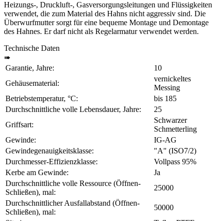
Heizungs-, Druckluft-, Gasversorgungsleitungen und Flüssigkeiten
verwendet, die zum Material des Hahns nicht aggressiv sind. Die
Überwurfmutter sorgt für eine bequeme Montage und Demontage
des Hahnes. Er darf nicht als Regelarmatur verwendet werden.
Technische Daten
➠
Garantie, Jahre:
10
vernickeltes
Gehäusematerial:
Messing
Betriebstemperatur, °C:
bis 185
Durchschnittliche volle Lebensdauer, Jahre:
25
Schwarzer
Griffsart:
Schmetterling
Gewinde:
IG-AG
Gewindegenauigkeitsklasse:
"А" (ISO7/2)
Durchmesser-Effizienzklasse:
Vollpass 95%
Kerbe am Gewinde:
Ja
Durchschnittliche volle Ressource (Öffnen-
25000
Schließen), mal:
Durchschnittlicher Ausfallabstand (Öffnen-
50000
Schließen), mal: