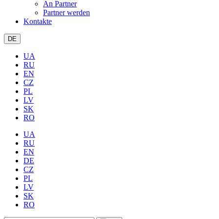
An Partner
Partner werden
Kontakte
DE
UA
RU
EN
CZ
PL
LV
SK
RO
UA
RU
EN
DE
CZ
PL
LV
SK
RO