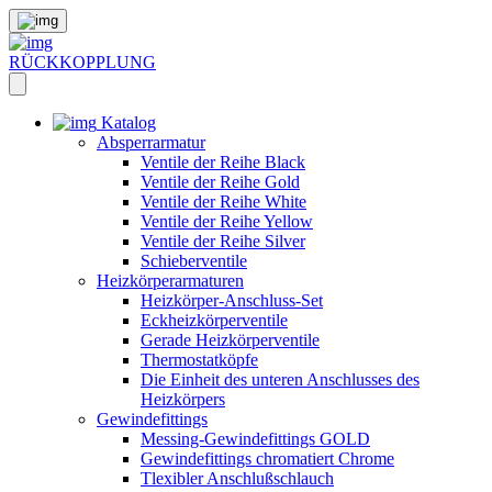
RÜCKKOPPLUNG
Katalog
Absperrarmatur
Ventile der Reihe Black
Ventile der Reihe Gold
Ventile der Reihe White
Ventile der Reihe Yellow
Ventile der Reihe Silver
Schieberventile
Heizkörperarmaturen
Heizkörper-Anschluss-Set
Eckheizkörperventile
Gerade Heizkörperventile
Thermostatköpfe
Die Einheit des unteren Anschlusses des
Heizkörpers
Gewindefittings
Messing-Gewindefittings GOLD
Gewindefittings chromatiert Chrome
Tlexibler Anschlußschlauch