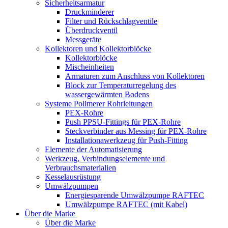
Sicherheitsarmatur
Druckminderer
Filter und Rückschlagventile
Überdruckventil
Messgeräte
Kollektoren und Kollektorblöcke
Kollektorblöcke
Mischeinheiten
Armaturen zum Anschluss von Kollektoren
Block zur Temperaturregelung des
wassergewärmten Bodens
Systeme Polimerer Rohrleitungen
PEX-Rohre
Push PPSU-Fittings für PEX-Rohre
Steckverbinder aus Messing für PEX-Rohre
Installationawerkzeug für Push-Fitting
Elemente der Automatisierung
Werkzeug, Verbindungselemente und
Verbrauchsmaterialien
Kesselausrüstung
Umwälzpumpen
Energiesparende Umwälzpumpe RAFTEC
Umwälzpumpe RAFTEC (mit Kabel)
Über die Marke
Über die Marke