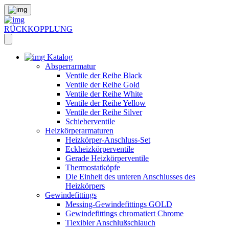
RÜCKKOPPLUNG
Katalog
Absperrarmatur
Ventile der Reihe Black
Ventile der Reihe Gold
Ventile der Reihe White
Ventile der Reihe Yellow
Ventile der Reihe Silver
Schieberventile
Heizkörperarmaturen
Heizkörper-Anschluss-Set
Eckheizkörperventile
Gerade Heizkörperventile
Thermostatköpfe
Die Einheit des unteren Anschlusses des
Heizkörpers
Gewindefittings
Messing-Gewindefittings GOLD
Gewindefittings chromatiert Chrome
Tlexibler Anschlußschlauch