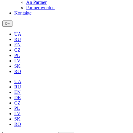
An Partner
Partner werden
Kontakte
DE
UA
RU
EN
CZ
PL
LV
SK
RO
UA
RU
EN
DE
CZ
PL
LV
SK
RO