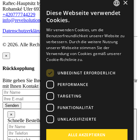
×
Raftec-Hauptsitz by Revel Solution:
Rohanské Ufer 693/10, 186 00 Prag, Karlín
Diese Webseite verwendet
+420777744229
ENGLISH
Cookies.
info@revelsolution.com
RUSSIAN
Wir verwenden Cookies, um die
Datenschutzerklärung
Benutzerfreundlichkeit unserer Website zu
GERMAN
verbessern. Durch die weitere Nutzung
© 2026. Alle Rechte vorbehalten.
CZECH
unserer Webseite stimmen Sie der
Verwendung von Cookies gemäß unserer
×
Cookie-Richtlinie zu.
Rückkopplung
UNBEDINGT ERFORDERLICH
Bitte geben Sie Ihren Namen und Ihre E-Mail-Adresse an, damit wir
PERFORMANCE
mit Ihnen Kontakt aufnehmen können.
TARGETING
Senden
FUNKTIONALITÄT
×
UNKLASSIFIZIERTE
Schnelle Bestellung
ALLE AKZEPTIEREN