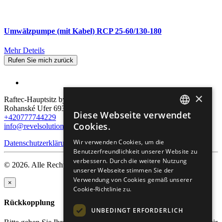
Umwälzpumpe (mit Kabel) RCP 25-60/130-180
Mehr Deteils
Rufen Sie mich zurück
×
Raftec-Hauptsitz by Revel Solution:
Rohanské Ufer 693/10, 186 00 Prag, Karlín
Diese Webseite verwendet
+420777744229
ENGLISH
Cookies.
info@revelsolution.com
RUSSIAN
Wir verwenden Cookies, um die
Datenschutzerklärung
Benutzerfreundlichkeit unserer Website zu
GERMAN
verbessern. Durch die weitere Nutzung
© 2026. Alle Rechte vorbehalten.
CZECH
unserer Webseite stimmen Sie der
Verwendung von Cookies gemäß unserer
×
Cookie-Richtlinie zu.
Rückkopplung
UNBEDINGT ERFORDERLICH