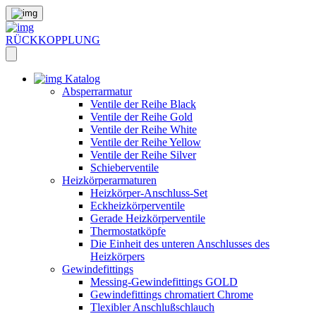
RÜCKKOPPLUNG
Katalog
Absperrarmatur
Ventile der Reihe Black
Ventile der Reihe Gold
Ventile der Reihe White
Ventile der Reihe Yellow
Ventile der Reihe Silver
Schieberventile
Heizkörperarmaturen
Heizkörper-Anschluss-Set
Eckheizkörperventile
Gerade Heizkörperventile
Thermostatköpfe
Die Einheit des unteren Anschlusses des
Heizkörpers
Gewindefittings
Messing-Gewindefittings GOLD
Gewindefittings chromatiert Chrome
Tlexibler Anschlußschlauch