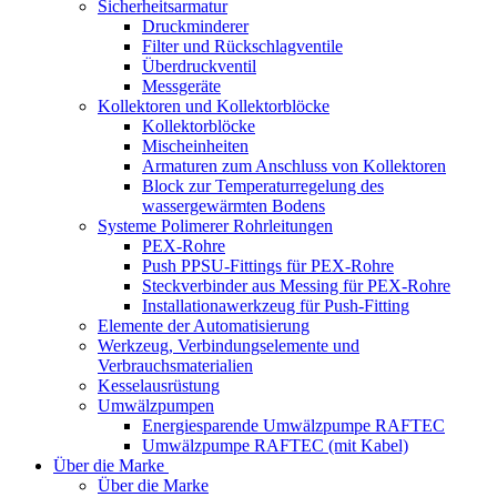
Sicherheitsarmatur
Druckminderer
Filter und Rückschlagventile
Überdruckventil
Messgeräte
Kollektoren und Kollektorblöcke
Kollektorblöcke
Mischeinheiten
Armaturen zum Anschluss von Kollektoren
Block zur Temperaturregelung des
wassergewärmten Bodens
Systeme Polimerer Rohrleitungen
PEX-Rohre
Push PPSU-Fittings für PEX-Rohre
Steckverbinder aus Messing für PEX-Rohre
Installationawerkzeug für Push-Fitting
Elemente der Automatisierung
Werkzeug, Verbindungselemente und
Verbrauchsmaterialien
Kesselausrüstung
Umwälzpumpen
Energiesparende Umwälzpumpe RAFTEC
Umwälzpumpe RAFTEC (mit Kabel)
Über die Marke
Über die Marke