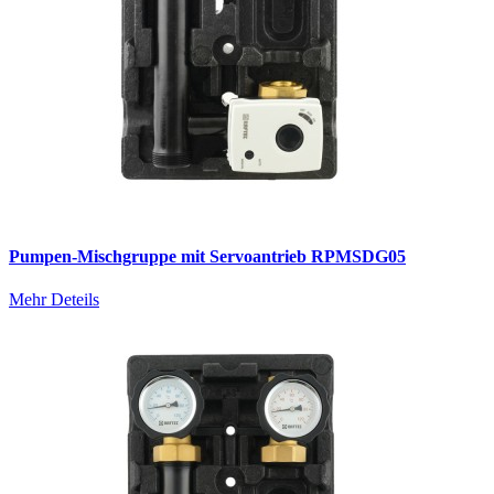
Pumpen-Mischgruppe mit Servoantrieb RPMSDG05
Mehr Deteils