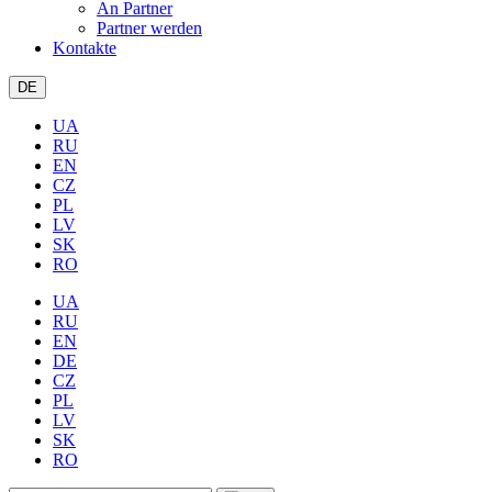
An Partner
Partner werden
Kontakte
DE
UA
RU
EN
CZ
PL
LV
SK
RO
UA
RU
EN
DE
CZ
PL
LV
SK
RO