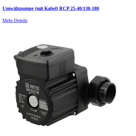
Umwälzpumpe (mit Kabel) RCP 25-40/130-180
Mehr Deteils