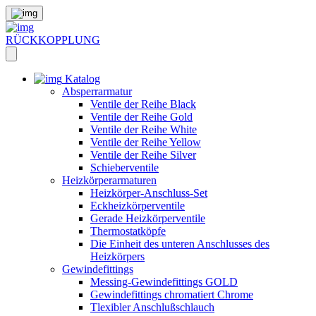
RÜCKKOPPLUNG
Katalog
Absperrarmatur
Ventile der Reihe Black
Ventile der Reihe Gold
Ventile der Reihe White
Ventile der Reihe Yellow
Ventile der Reihe Silver
Schieberventile
Heizkörperarmaturen
Heizkörper-Anschluss-Set
Eckheizkörperventile
Gerade Heizkörperventile
Thermostatköpfe
Die Einheit des unteren Anschlusses des
Heizkörpers
Gewindefittings
Messing-Gewindefittings GOLD
Gewindefittings chromatiert Chrome
Tlexibler Anschlußschlauch