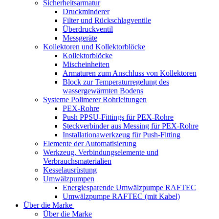
Sicherheitsarmatur
Druckminderer
Filter und Rückschlagventile
Überdruckventil
Messgeräte
Kollektoren und Kollektorblöcke
Kollektorblöcke
Mischeinheiten
Armaturen zum Anschluss von Kollektoren
Block zur Temperaturregelung des
wassergewärmten Bodens
Systeme Polimerer Rohrleitungen
PEX-Rohre
Push PPSU-Fittings für PEX-Rohre
Steckverbinder aus Messing für PEX-Rohre
Installationawerkzeug für Push-Fitting
Elemente der Automatisierung
Werkzeug, Verbindungselemente und
Verbrauchsmaterialien
Kesselausrüstung
Umwälzpumpen
Energiesparende Umwälzpumpe RAFTEC
Umwälzpumpe RAFTEC (mit Kabel)
Über die Marke
Über die Marke