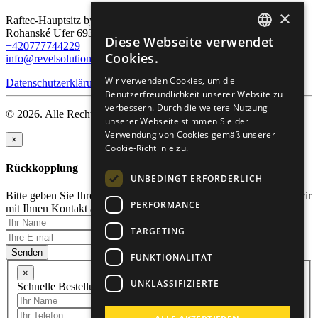
×
Raftec-Hauptsitz by Revel Solution:
Rohanské Ufer 693/10, 186 00 Prag, Karlín
Diese Webseite verwendet
+420777744229
ENGLISH
Cookies.
info@revelsolution.com
RUSSIAN
Wir verwenden Cookies, um die
Datenschutzerklärung
Benutzerfreundlichkeit unserer Website zu
GERMAN
verbessern. Durch die weitere Nutzung
© 2026. Alle Rechte vorbehalten.
CZECH
unserer Webseite stimmen Sie der
Verwendung von Cookies gemäß unserer
×
Cookie-Richtlinie zu.
Rückkopplung
UNBEDINGT ERFORDERLICH
Bitte geben Sie Ihren Namen und Ihre E-Mail-Adresse an, damit wir
PERFORMANCE
mit Ihnen Kontakt aufnehmen können.
TARGETING
Senden
FUNKTIONALITÄT
×
UNKLASSIFIZIERTE
Schnelle Bestellung