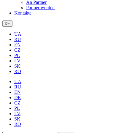
An Partner
Partner werden
Kontakte
DE
UA
RU
EN
CZ
PL
LV
SK
RO
UA
RU
EN
DE
CZ
PL
LV
SK
RO