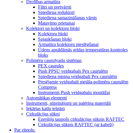
Drošības armatūra
Filtri un pretvārsti
Spiediena reduktori
Spiediena samazināšanas vārsts
Matavimo prietaisai
Kolektori un kolektoru bloki
Kolektoru bloki
Sajaukšanas bloki
Armatūra kolektoru pieslēgšanai
Ūdens apsildāmās grīdas temperatūras kontroles
bloks
Polimēru cauruļvadu sistēmas
PEX caurules
Push PPSU veidgabals Pex caurulēm
Spiediena misiņa veidgabali Pex caurulēm
Presējamie veidgabali metāla-polimēra caurulēm
Compress
Instruments Push veidgabalu montāžai
Automātikas elementi
Instrumenti, stiprinājumi un patēriņa materiāli
Iekārtas katlu telpām
Cirkulācijas sūkņi
Enerģiju taupošs cirkulācijas sūknis RAFTEC
Cirkulācijas sūknis RAFTEC (ar kabeli)
Par zīmolu