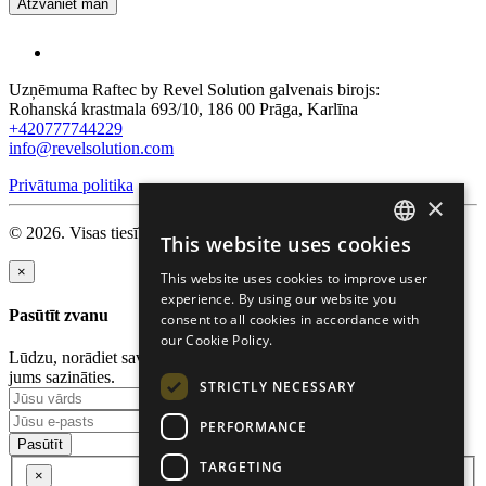
Atzvaniet man
Uzņēmuma Raftec by Revel Solution galvenais birojs:
Rohanská krastmala 693/10, 186 00 Prāga, Karlīna
+420777744229
info@revelsolution.com
Privātuma politika
×
© 2026. Visas tiesības aizsargātas.
This website uses cookies
ENGLISH
×
This website uses cookies to improve user
RUSSIAN
experience. By using our website you
Pasūtīt zvanu
consent to all cookies in accordance with
GERMAN
our Cookie Policy.
Lūdzu, norādiet savu vārdu un tālruņa numuru, lai mēs varētu ar
CZECH
jums sazināties.
STRICTLY NECESSARY
PERFORMANCE
Pasūtīt
TARGETING
×