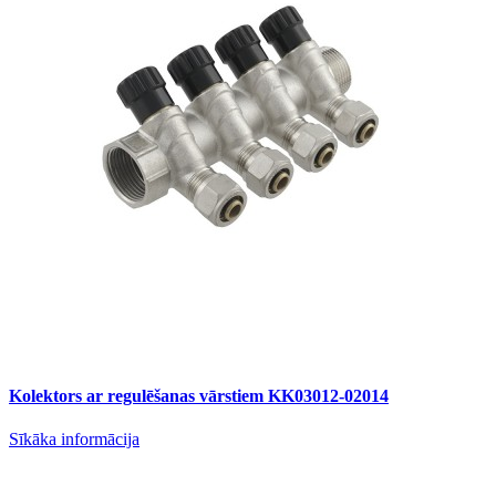
Kolektors ar regulēšanas vārstiem KK03012-02014
Sīkāka informācija