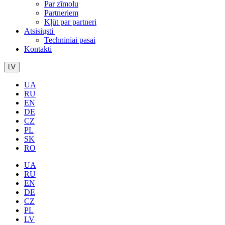
Par zīmolu
Partneriem
Kļūt par partneri
Atsisiųsti
Techniniai pasai
Kontakti
LV
UA
RU
EN
DE
CZ
PL
SK
RO
UA
RU
EN
DE
CZ
PL
LV