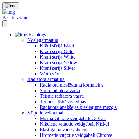
Pasūtīt zvanu
Katalogs
Noslēgarmatūra
Krāni sērijā Black
Krāni sērijā Gold
Krāni sērijā White
Krāni sērijā Yellow
Krāni sērijā Silver
Vārtu vārsti
Radiatora armatūra
Radiatora pieslēguma komplekts
Stūra radiatora vārsti
Taisnie radiatora vārsti
Termostatiskās galviņas
Radiatora apakšējās pieslēguma mezgls
Vītņotie veidgabali
Misiņa vītņotie veidgabali GOLD
Niķelētie vītņotie veidgabali Nickel
Elastīgā pievades šļūtene
Hromētie vītņotie veidgabali Chrome