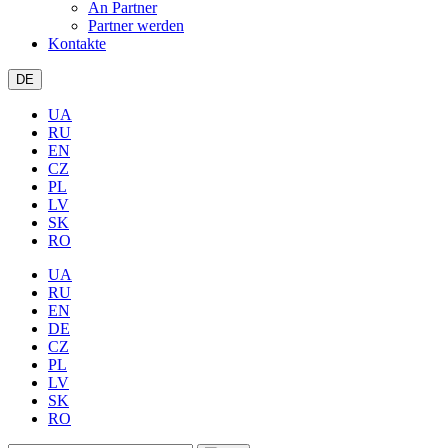
An Partner
Partner werden
Kontakte
DE
UA
RU
EN
CZ
PL
LV
SK
RO
UA
RU
EN
DE
CZ
PL
LV
SK
RO