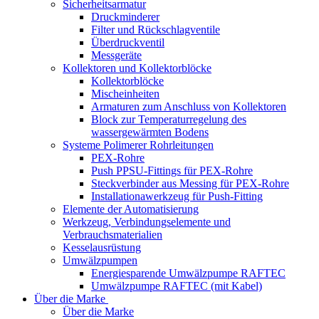
Sicherheitsarmatur
Druckminderer
Filter und Rückschlagventile
Überdruckventil
Messgeräte
Kollektoren und Kollektorblöcke
Kollektorblöcke
Mischeinheiten
Armaturen zum Anschluss von Kollektoren
Block zur Temperaturregelung des
wassergewärmten Bodens
Systeme Polimerer Rohrleitungen
PEX-Rohre
Push PPSU-Fittings für PEX-Rohre
Steckverbinder aus Messing für PEX-Rohre
Installationawerkzeug für Push-Fitting
Elemente der Automatisierung
Werkzeug, Verbindungselemente und
Verbrauchsmaterialien
Kesselausrüstung
Umwälzpumpen
Energiesparende Umwälzpumpe RAFTEC
Umwälzpumpe RAFTEC (mit Kabel)
Über die Marke
Über die Marke