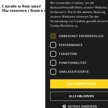
Wir verwenden Cookies, um die
Спасибо за Ваш заказ!
Benutzerfreundlichkeit unserer Website 
GE
Мы свяжемся с Вами в самое ближайшее время.
verbessern. Durch die weitere Nutzung
CZE
unserer Webseite stimmen Sie der
Verwendung von Cookies gemäß unserer
Cookie-Richtlinie zu.
UNBEDINGT ERFORDERLICH
PERFORMANCE
TARGETING
FUNKTIONALITÄT
UNKLASSIFIZIERTE
ALLE AKZEPTIEREN
ALLE ABLEHNEN
DETAILS ANZEIGEN