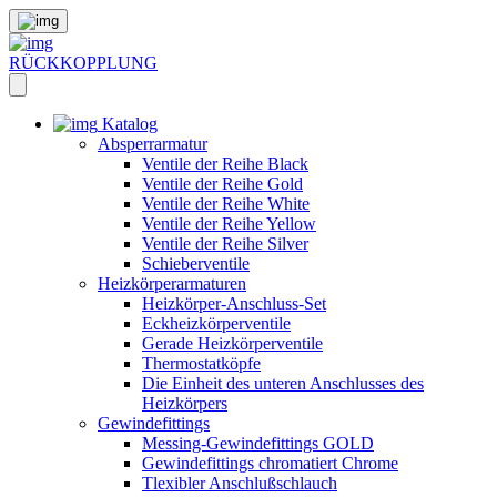
RÜCKKOPPLUNG
Katalog
Absperrarmatur
Ventile der Reihe Black
Ventile der Reihe Gold
Ventile der Reihe White
Ventile der Reihe Yellow
Ventile der Reihe Silver
Schieberventile
Heizkörperarmaturen
Heizkörper-Anschluss-Set
Eckheizkörperventile
Gerade Heizkörperventile
Thermostatköpfe
Die Einheit des unteren Anschlusses des
Heizkörpers
Gewindefittings
Messing-Gewindefittings GOLD
Gewindefittings chromatiert Chrome
Tlexibler Anschlußschlauch