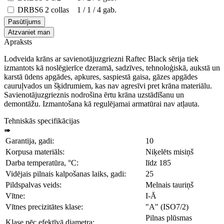
DRBS6
2 collas
1 / 1 / 4 gab.
Pasūtījums
Atzvaniet man
Apraksts
Lodveida krāns ar savienotājuzgriezni Raftec Black sērija tiek
izmantots kā noslēgierīce dzeramā, sadzīves, tehnoloģiskā, aukstā un
karstā ūdens apgādes, apkures, saspiestā gaisa, gāzes apgādes
cauruļvados un šķidrumiem, kas nav agresīvi pret krāna materiālu.
Savienotājuzgrieznis nodrošina ērtu krāna uzstādīšanu un
demontāžu. Izmantošana kā regulējamai armatūrai nav atļauta.
Tehniskās specifikācijas
➠
Garantija, gadi:
10
Korpusa materiāls:
Niķelēts misiņš
Darba temperatūra, °C:
līdz 185
Vidējais pilnais kalpošanas laiks, gadi:
25
Pildspalvas veids:
Melnais tauriņš
Vītne:
I-Ā
Vītnes precizitātes klase:
"A" (ISO7/2)
Pilnas plūsmas
Klase pēc efektīvā diametra: