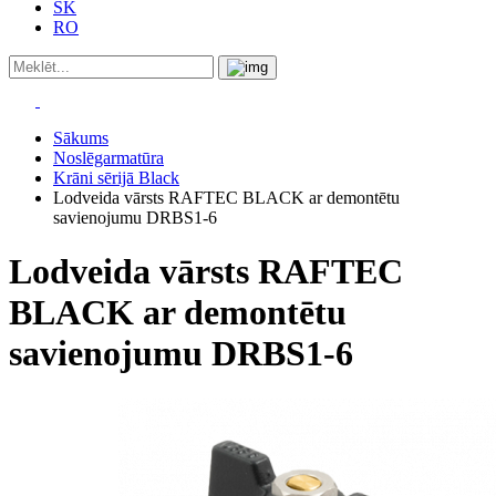
SK
RO
Sākums
Noslēgarmatūra
Krāni sērijā Black
Lodveida vārsts RAFTEC BLACK ar demontētu
savienojumu DRBS1-6
Lodveida vārsts RAFTEC
BLACK ar demontētu
savienojumu DRBS1-6