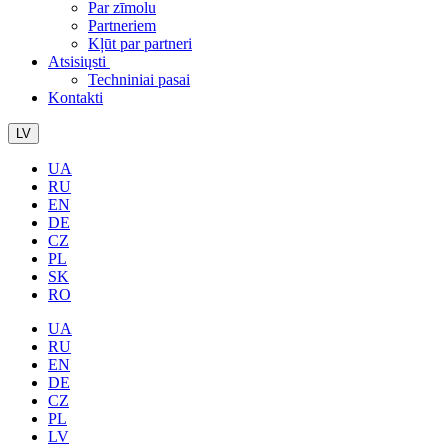
Par zīmolu
Partneriem
Kļūt par partneri
Atsisiųsti
Techniniai pasai
Kontakti
LV
UA
RU
EN
DE
CZ
PL
SK
RO
UA
RU
EN
DE
CZ
PL
LV