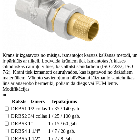
Krāns ir izgatavots no misiņa, izmantojot karstās kalšanas metodi, un
ir pārklāts ar niķeli. Lodveida krāniem tiek izmantotas A klases
cilindriskās cauruļu vītnes, kas atbilst standartiem (ISO 228/2, ISO
7/2). Krāni tiek izmantoti cauruļvados, kas izgatavoti no dažādiem
materiāliem. Vītņoto savienojumu blīvēšanai jāizmanto santehnikas
lins ar anaerobo hermētiķi, poliamīda diegs vai FUM lente.
Modifikācijas
➠
Raksts
Izmērs
Iepakojums
DRBS1
1/2 collas
1 / 35 / 140 gab.
DRBS2
3/4 collas
1 / 25 / 100 gab.
DRBS3
1"
1 / 15 / 60 gab.
DRBS4
1 1/4"
1 / 7 / 28 gab.
DRBS5
1 1/2"
1 / 2 / 8 gab.