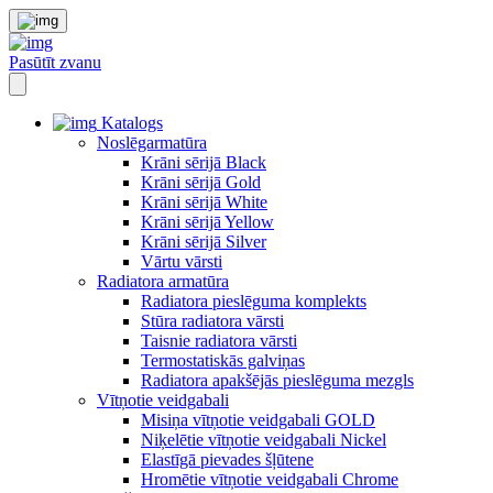
Pasūtīt zvanu
Katalogs
Noslēgarmatūra
Krāni sērijā Black
Krāni sērijā Gold
Krāni sērijā White
Krāni sērijā Yellow
Krāni sērijā Silver
Vārtu vārsti
Radiatora armatūra
Radiatora pieslēguma komplekts
Stūra radiatora vārsti
Taisnie radiatora vārsti
Termostatiskās galviņas
Radiatora apakšējās pieslēguma mezgls
Vītņotie veidgabali
Misiņa vītņotie veidgabali GOLD
Niķelētie vītņotie veidgabali Nickel
Elastīgā pievades šļūtene
Hromētie vītņotie veidgabali Chrome