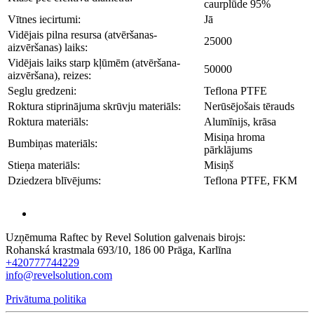
caurplūde 95%
Vītnes iecirtumi:
Jā
Vidējais pilna resursa (atvēršanas-
25000
aizvēršanas) laiks:
Vidējais laiks starp kļūmēm (atvēršana-
50000
aizvēršana), reizes:
Seglu gredzeni:
Teflona PTFE
Roktura stiprinājuma skrūvju materiāls:
Nerūsējošais tērauds
Roktura materiāls:
Alumīnijs, krāsa
Misiņa hroma
Bumbiņas materiāls:
pārklājums
Stieņa materiāls:
Misiņš
Dziedzera blīvējums:
Teflona PTFE, FKM
Uzņēmuma Raftec by Revel Solution galvenais birojs:
Rohanská krastmala 693/10, 186 00 Prāga, Karlīna
+420777744229
info@revelsolution.com
Privātuma politika