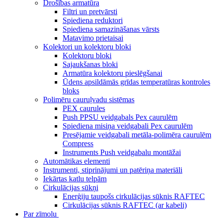
Drošības armatūra
Filtri un pretvārsti
Spiediena reduktori
Spiediena samazināšanas vārsts
Matavimo prietaisai
Kolektori un kolektoru bloki
Kolektoru bloki
Sajaukšanas bloki
Armatūra kolektoru pieslēgšanai
Ūdens apsildāmās grīdas temperatūras kontroles
bloks
Polimēru cauruļvadu sistēmas
PEX caurules
Push PPSU veidgabals Pex caurulēm
Spiediena misiņa veidgabali Pex caurulēm
Presējamie veidgabali metāla-polimēra caurulēm
Compress
Instruments Push veidgabalu montāžai
Automātikas elementi
Instrumenti, stiprinājumi un patēriņa materiāli
Iekārtas katlu telpām
Cirkulācijas sūkņi
Enerģiju taupošs cirkulācijas sūknis RAFTEC
Cirkulācijas sūknis RAFTEC (ar kabeli)
Par zīmolu