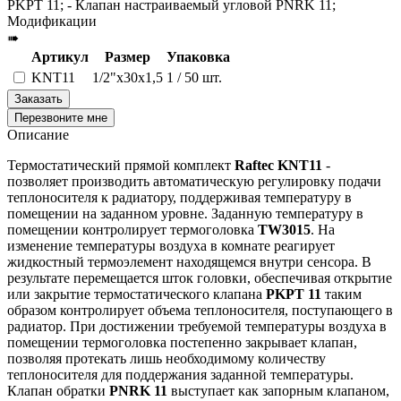
PKPT 11; - Клапан настраиваемый угловой PNRK 11;
Модификации
➠
Артикул
Размер
Упаковка
KNT11
1/2"х30х1,5
1 / 50 шт.
Заказать
Перезвоните мне
Описание
Термостатический прямой комплект
Raftec KNT11
-
позволяет производить автоматическую регулировку подачи
теплоносителя к радиатору, поддерживая температуру в
помещении на заданном уровне. Заданную температуру в
помещении контролирует термоголовка
TW3015
. На
изменение температуры воздуха в комнате реагирует
жидкостный термоэлемент находящемся внутри сенсора. В
результате перемещается шток головки, обеспечивая открытие
или закрытие термостатического клапана
PKPT 11
таким
образом контролирует объема теплоносителя, поступающего в
радиатор. При достижении требуемой температуры воздуха в
помещении термоголовка постепенно закрывает клапан,
позволяя протекать лишь необходимому количеству
теплоносителя для поддержания заданной температуры.
Клапан обратки
PNRK 11
выступает как запорным клапаном,