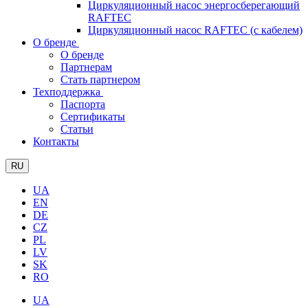
Циркуляционный насос энергосберегающий
RAFTEC
Циркуляционный насос RAFTEC (с кабелем)
О бренде
О бренде
Партнерам
Стать партнером
Техподдержка
Паспорта
Сертификаты
Статьи
Контакты
RU
UA
EN
DE
CZ
PL
LV
SK
RO
UA