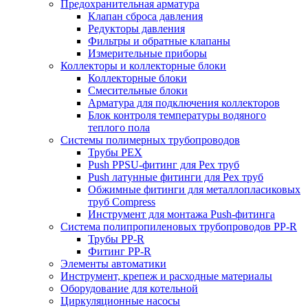
Предохранительная арматура
Клапан сброса давления
Редукторы давления
Фильтры и обратные клапаны
Измерительные приборы
Коллекторы и коллекторные блоки
Коллекторные блоки
Смесительные блоки
Арматура для подключения коллекторов
Блок контроля температуры водяного
теплого пола
Системы полимерных трубопроводов
Трубы PEX
Push PPSU-фитинг для Pex труб
Push латунные фитинги для Pex труб
Обжимные фитинги для металлопласиковых
труб Compress
Инструмент для монтажа Push-фитинга
Система полипропиленовых трубопроводов PP-R
Трубы PP-R
Фитинг PP-R
Элементы автоматики
Инструмент, крепеж и расходные материалы
Оборудование для котельной
Циркуляционные насосы