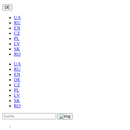
DE
UA
RU
EN
CZ
PL
LV
SK
RO
UA
RU
EN
DE
CZ
PL
LV
SK
RO