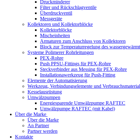
Druckminderer
Filter und Rückschlagventile
Überdruckventil
Messgeräte
Kollektoren und Kollektorblöcke
Kollektorblöcke
Mischeinheiten
Armaturen zum Anschluss von Kollektoren
Block zur Temperaturregelung des wassergewärm
Systeme Polimerer Rohrleitungen
PEX-Rohre
Push PPSU-Fittings für PEX-Rohre
Steckverbinder aus Messing für PEX-Rohre
Installationawerkzeug für Push-Fitting
Elemente der Automatisierung
Werkzeug, Verbindungselemente und Verbrauchsmaterial
Kesselausrüstung
Umwälzpumpen
Energiesparende Umwälzpumpe RAFTEC
Umwälzpumpe RAFTEC (mit Kabel)
Über die Marke
Über die Marke
An Partner
Partner werden
Kontakte