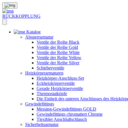
RÜCKKOPPLUNG
Katalog
Absperrarmatur
Ventile der Reihe Black
Ventile der Reihe Gold
Ventile der Reihe White
Ventile der Reihe Yellow
Ventile der Reihe Silver
Schieberventile
Heizkörperarmaturen
Heizkörper-Anschluss-Set
Eckheizkörperventile
Gerade Heizkörperventile
Thermostatköpfe
Die Einheit des unteren Anschlusses des Heizkörp
Gewindefittings
Messing-Gewindefittings GOLD
Gewindefittings chromatiert Chrome
Tlexibler Anschlußschlauch
Sicherheitsarmatur