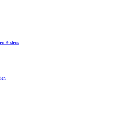
ten Bodens
ien