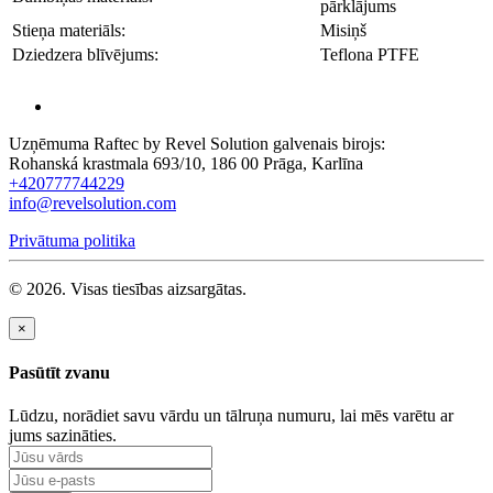
pārklājums
Stieņa materiāls:
Misiņš
Dziedzera blīvējums:
Teflona PTFE
Uzņēmuma Raftec by Revel Solution galvenais birojs:
Rohanská krastmala 693/10, 186 00 Prāga, Karlīna
+420777744229
info@revelsolution.com
Privātuma politika
© 2026. Visas tiesības aizsargātas.
×
Pasūtīt zvanu
Lūdzu, norādiet savu vārdu un tālruņa numuru, lai mēs varētu ar
jums sazināties.