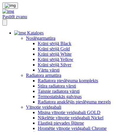
Pasūtīt zvanu
Katalogs
Noslēgarmatūra
Krāni sērijā Black
Krāni sērijā Gold
Krāni sērijā White
Krāni sērijā Yellow
Krāni sērijā Silver
Vārtu vārsti
Radiatora armatūra
Radiatora pieslēguma komplekts
Stūra radiatora vārsti
Taisnie radiatora vārsti
Termostatiskās galviņas
Radiatora apakšējās pieslēguma mezgls
Vītņotie veidgabali
Misiņa vītņotie veidgabali GOLD
Niķelētie vītņotie veidgabali Nickel
Elastīgā pievades šļūtene
Hromētie vītņotie veidgabali Chrome