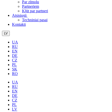
Par zīmolu
Partneriem
Kļūt par partneri
Atsisiųsti
Techniniai pasai
Kontakti
LV
UA
RU
EN
DE
CZ
PL
SK
RO
UA
RU
EN
DE
CZ
PL
LV