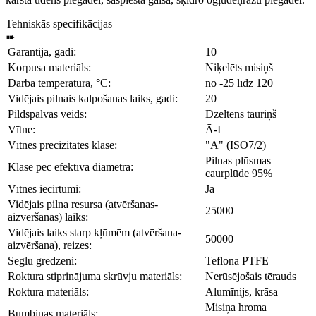
Tehniskās specifikācijas
➠
Garantija, gadi:
10
Korpusa materiāls:
Niķelēts misiņš
Darba temperatūra, °C:
no -25 līdz 120
Vidējais pilnais kalpošanas laiks, gadi:
20
Pildspalvas veids:
Dzeltens tauriņš
Vītne:
Ā-І
Vītnes precizitātes klase:
"A" (ISO7/2)
Pilnas plūsmas
Klase pēc efektīvā diametra:
caurplūde 95%
Vītnes iecirtumi:
Jā
Vidējais pilna resursa (atvēršanas-
25000
aizvēršanas) laiks:
Vidējais laiks starp kļūmēm (atvēršana-
50000
aizvēršana), reizes:
Seglu gredzeni:
Teflona PTFE
Roktura stiprinājuma skrūvju materiāls:
Nerūsējošais tērauds
Roktura materiāls:
Alumīnijs, krāsa
Misiņa hroma
Bumbiņas materiāls: