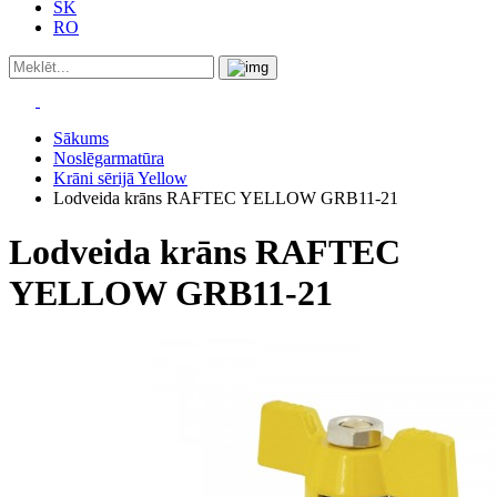
SK
RO
Sākums
Noslēgarmatūra
Krāni sērijā Yellow
Lodveida krāns RAFTEC YELLOW GRB11-21
Lodveida krāns RAFTEC
YELLOW GRB11-21