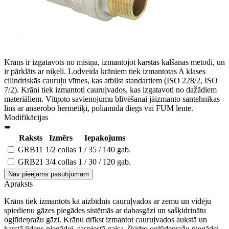
Krāns ir izgatavots no misiņa, izmantojot karstās kalšanas metodi, un
ir pārklāts ar niķeli. Lodveida krāniem tiek izmantotas A klases
cilindriskās cauruļu vītnes, kas atbilst standartiem (ISO 228/2, ISO
7/2). Krāni tiek izmantoti cauruļvados, kas izgatavoti no dažādiem
materiāliem. Vītņoto savienojumu blīvēšanai jāizmanto santehnikas
lins ar anaerobo hermētiķi, poliamīda diegs vai FUM lente.
Modifikācijas
➠
Raksts
Izmērs
Iepakojums
GRB11
1/2 collas
1 / 35 / 140 gab.
GRB21
3/4 collas
1 / 30 / 120 gab.
Nav pieejams pasūtījumam
Apraksts
Krāns tiek izmantots kā aizbīdnis cauruļvados ar zemu un vidēju
spiedienu gāzes piegādes sistēmās ar dabasgāzi un sašķidrinātu
ogļūdeņražu gāzi. Krānu drīkst izmantot cauruļvados aukstā un
karstā ūdens piegādei, saspiestā gaisa, šķidro ogļūdeņražu piegādei.