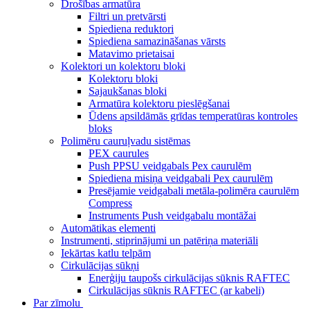
Drošības armatūra
Filtri un pretvārsti
Spiediena reduktori
Spiediena samazināšanas vārsts
Matavimo prietaisai
Kolektori un kolektoru bloki
Kolektoru bloki
Sajaukšanas bloki
Armatūra kolektoru pieslēgšanai
Ūdens apsildāmās grīdas temperatūras kontroles
bloks
Polimēru cauruļvadu sistēmas
PEX caurules
Push PPSU veidgabals Pex caurulēm
Spiediena misiņa veidgabali Pex caurulēm
Presējamie veidgabali metāla-polimēra caurulēm
Compress
Instruments Push veidgabalu montāžai
Automātikas elementi
Instrumenti, stiprinājumi un patēriņa materiāli
Iekārtas katlu telpām
Cirkulācijas sūkņi
Enerģiju taupošs cirkulācijas sūknis RAFTEC
Cirkulācijas sūknis RAFTEC (ar kabeli)
Par zīmolu