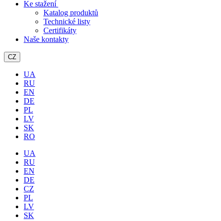
Ke stažení
Katalog produktů
Technické listy
Certifikáty
Naše kontakty
CZ
UA
RU
EN
DE
PL
LV
SK
RO
UA
RU
EN
DE
CZ
PL
LV
SK