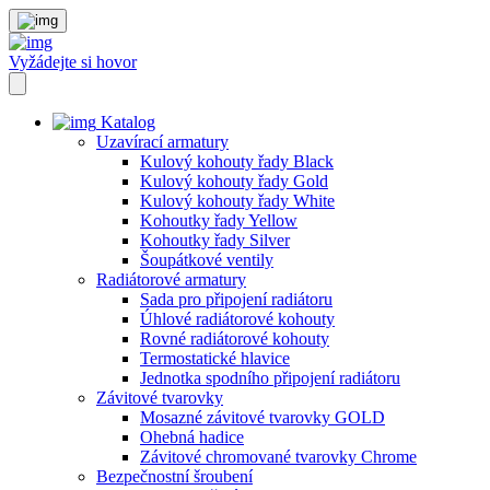
Vyžádejte si hovor
Katalog
Uzavírací armatury
Kulový kohouty řady Black
Kulový kohouty řady Gold
Kulový kohouty řady White
Kohoutky řady Yellow
Kohoutky řady Silver
Šoupátkové ventily
Radiátorové armatury
Sada pro připojení radiátoru
Úhlové radiátorové kohouty
Rovné radiátorové kohouty
Termostatické hlavice
Jednotka spodního připojení radiátoru
Závitové tvarovky
Mosazné závitové tvarovky GOLD
Ohebná hadice
Závitové chromované tvarovky Chrome
Bezpečnostní šroubení