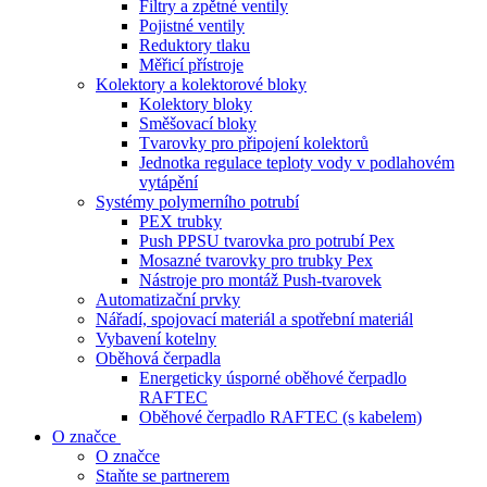
Filtry a zpětné ventily
Pojistné ventily
Reduktory tlaku
Měřicí přístroje
Kolektory a kolektorové bloky
Kolektory bloky
Směšovací bloky
Tvarovky pro připojení kolektorů
Jednotka regulace teploty vody v podlahovém
vytápění
Systémy polymerního potrubí
PEX trubky
Push PPSU tvarovka pro potrubí Pex
Mosazné tvarovky pro trubky Pex
Nástroje pro montáž Push-tvarovek
Automatizační prvky
Nářadí, spojovací materiál a spotřební materiál
Vybavení kotelny
Oběhová čerpadla
Energeticky úsporné oběhové čerpadlo
RAFTEC
Oběhové čerpadlo RAFTEC (s kabelem)
O značce
O značce
Staňte se partnerem