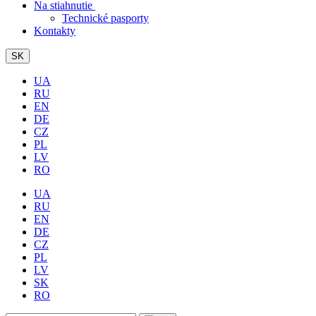
Na stiahnutie
Technické pasporty
Kontakty
SK
UA
RU
EN
DE
CZ
PL
LV
RO
UA
RU
EN
DE
CZ
PL
LV
SK
RO