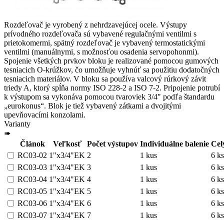
Rozdeľovač je vyrobený z nehrdzavejúcej ocele. Výstupy
prívodného rozdeľovača sú vybavené regulačnými ventilmi s
prietokomermi, spätný rozdeľovač je vybavený termostatickými
ventilmi (manuálnymi, s možnosťou osadenia servopohonmi).
Spojenie všetkých prvkov bloku je realizované pomocou gumových
tesniacich O-krúžkov, čo umožňuje vyhnúť sa použitiu dodatočných
tesniacich materiálov. V bloku sa používa valcový rúrkový závit
triedy A, ktorý spĺňa normy ISO 228-2 a ISO 7-2. Pripojenie potrubí
k výstupom sa vykonáva pomocou tvaroviek 3/4" podľa štandardu
„eurokonus“. Blok je tiež vybavený zátkami a dvojitými
upevňovacími konzolami.
Varianty
➠
Článok
Veľkosť
Počet výstupov
Individuálne balenie
Cel
RC03-02
1"x3/4"EK
2
1 kus
6 ks
RC03-03
1"x3/4"EK
3
1 kus
6 ks
RC03-04
1"x3/4"EK
4
1 kus
6 ks
RC03-05
1"x3/4"EK
5
1 kus
6 ks
RC03-06
1"x3/4"EK
6
1 kus
6 ks
RC03-07
1"x3/4"EK
7
1 kus
6 ks