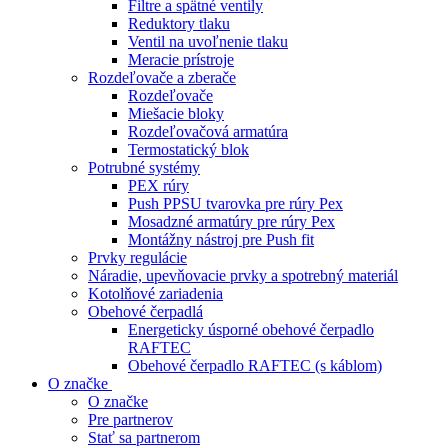
Filtre a spätné ventily
Reduktory tlaku
Ventil na uvoľnenie tlaku
Meracie prístroje
Rozdeľovače a zberače
Rozdeľovače
Miešacie bloky
Rozdeľovačová armatúra
Termostatický blok
Potrubné systémy
PEX rúry
Push PPSU tvarovka pre rúry Pex
Mosadzné armatúry pre rúry Pex
Montážny nástroj pre Push fit
Prvky regulácie
Náradie, upevňovacie prvky a spotrebný materiál
Kotolňové zariadenia
Obehové čerpadlá
Energeticky úsporné obehové čerpadlo
RAFTEC
Obehové čerpadlo RAFTEC (s káblom)
O značke
O značke
Pre partnerov
Stať sa partnerom