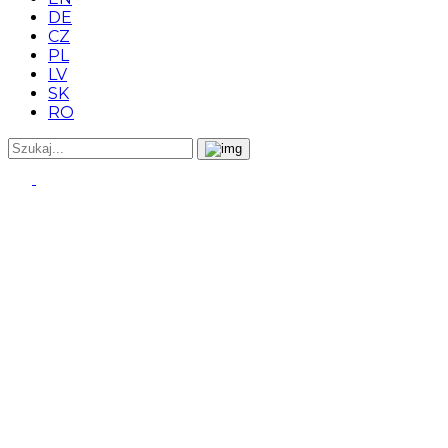
DE
CZ
PL
LV
SK
RO