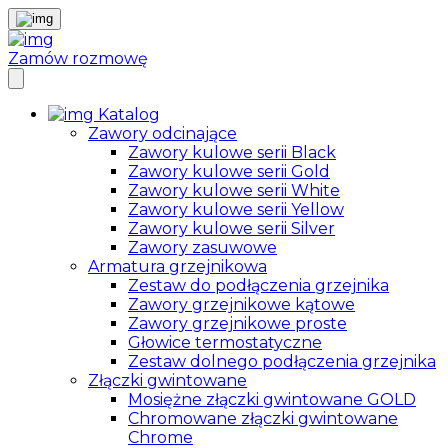
Zamów rozmowę
Katalog
Zawory odcinające
Zawory kulowe serii Black
Zawory kulowe serii Gold
Zawory kulowe serii White
Zawory kulowe serii Yellow
Zawory kulowe serii Silver
Zawory zasuwowe
Armatura grzejnikowa
Zestaw do podłączenia grzejnika
Zawory grzejnikowe kątowe
Zawory grzejnikowe proste
Głowice termostatyczne
Zestaw dolnego podłączenia grzejnika
Złączki gwintowane
Mosiężne złączki gwintowane GOLD
Chromowane złączki gwintowane
Chrome