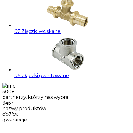
07
Złączki wciskane
08
Złączki gwintowane
500
+
partnerzy, którzy nas wybrali
345
+
nazwy produktów
do
7
lat
gwarancje