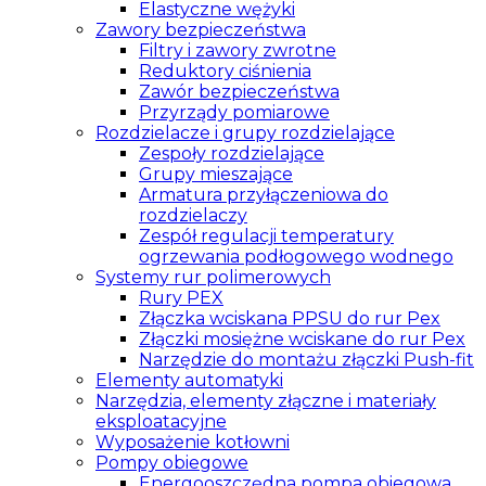
Elastyczne wężyki
Zawory bezpieczeństwa
Filtry i zawory zwrotne
Reduktory ciśnienia
Zawór bezpieczeństwa
Przyrządy pomiarowe
Rozdzielacze i grupy rozdzielające
Zespoły rozdzielające
Grupy mieszające
Armatura przyłączeniowa do
rozdzielaczy
Zespół regulacji temperatury
ogrzewania podłogowego wodnego
Systemy rur polimerowych
Rury PEX
Złączka wciskana PPSU do rur Pex
Złączki mosiężne wciskane do rur Pex
Narzędzie do montażu złączki Push-fit
Elementy automatyki
Narzędzia, elementy złączne i materiały
eksploatacyjne
Wyposażenie kotłowni
Pompy obiegowe
Energooszczędna pompa obiegowa