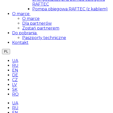
RAFTEC
Pompa obiegowa RAFTEC (z kablem)
O marce
O marce
Dla partnerów
Zostań partnerem
Do pobrania
Paszporty techniczne
Kontakt
PL
UA
RU
EN
DE
CZ
LV
SK
RO
UA
RU
EN