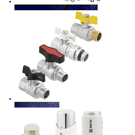
Rozdzielacze i grupy rozdzielające
Zawory odcinające